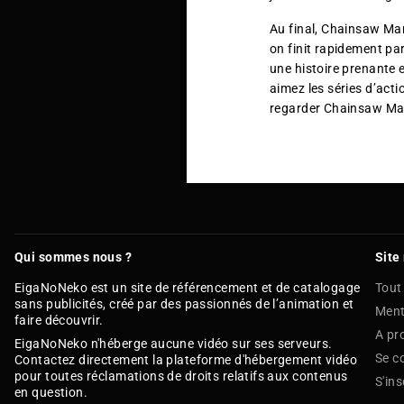
Au final, Chainsaw Man
on finit rapidement p
une histoire prenante 
aimez les séries d’acti
regarder Chainsaw Man
Qui sommes nous ?
Site
EigaNoNeko est un site de référencement et de catalogage
Tout
sans publicités, créé par des passionnés de l’animation et
Ment
faire découvrir.
A pr
EigaNoNeko n'héberge aucune vidéo sur ses serveurs.
Se c
Contactez directement la plateforme d'hébergement vidéo
pour toutes réclamations de droits relatifs aux contenus
S'ins
en question.