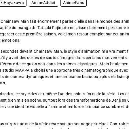
AkiHayakawa
AnimeAddict
AnimeFans
 Chainsaw Man fait énormément parler d’elle dans le monde des anim
adaptée du manga de Tatsuki Fujimoto ne laisse clairement personne in
 regarder cette première saison, voici mon retour complet sur cet ani
t émotions.
secondes devant Chainsaw Man, le style d’animation m’a vraiment fai
u’il y avait des sortes de sauts d’images dans certains mouvements,
fférente de ce qu’on voit dans les animes classiques. Mais finalement
. Le studio MAPPA a choisi une approche très cinématographique ave
ts de caméra dynamiques et une ambiance beaucoup plus réaliste 
nts.
isodes, ce style devient même l’un des points forts de la série. Les 
ment bien mis en scène, surtout lors des transformations de Denji e
e vraie identité visuelle à l’anime et renforce l’ambiance sombre et
lus surprenants de la série reste son personnage principal. Contrair