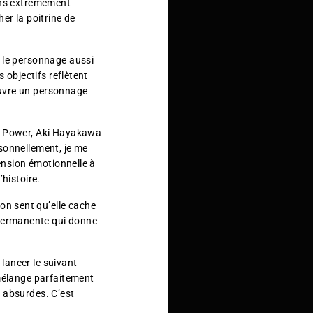
ions extrêmement
er la poitrine de
d le personnage aussi
 objectifs reflètent
couvre un personnage
it Power, Aki Hayakawa
sonnellement, je me
mension émotionnelle à
’histoire.
n sent qu’elle cache
permanente qui donne
lancer le suivant
 mélange parfaitement
s absurdes. C’est