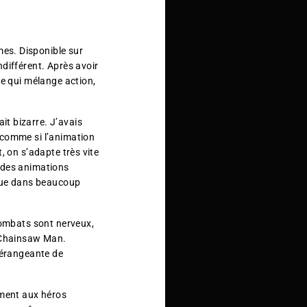
es. Disponible sur
différent. Après avoir
me qui mélange action,
t bizarre. J’avais
 comme si l’animation
, on s’adapte très vite
c des animations
que dans beaucoup
combats sont nerveux,
n Chainsaw Man.
 dérangeante de
ement aux héros