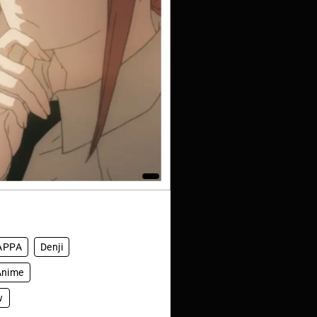
APPA
Denji
Anime
w