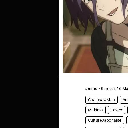
anime
• Samedi, 16 Ma
ChainsawMan
An
Makima
Power
CultureJaponaise