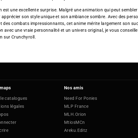
 est une excellente surprise. Malgré une animation qui peut sembler
ar apprécier son style unique et son ambiance sombre. Avec des per
et des combats impressionnants, cet anime mérite largement son suc
on avec une vraie personnalité et un univers original, je vous conseill
 sur Crunchyroll.
 maps
Nos amis
 le catalogues
Need For Ponies
ions légales
MLP France
opos
MLH.Orion
onnecter
MtiosMCn
crire
Areku.Editz