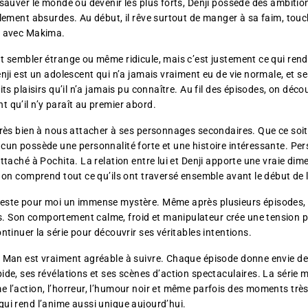
 sauver le monde ou devenir les plus forts, Denji possède des ambit
lement absurdes. Au début, il rêve surtout de manger à sa faim, touch
r avec Makima.
t sembler étrange ou même ridicule, mais c’est justement ce qui ren
nji est un adolescent qui n’a jamais vraiment eu de vie normale, et ses
its plaisirs qu’il n’a jamais pu connaître. Au fil des épisodes, on dé
 qu’il n’y paraît au premier abord.
très bien à nous attacher à ses personnages secondaires. Que ce so
cun possède une personnalité forte et une histoire intéressante. Per
ttaché à Pochita. La relation entre lui et Denji apporte une vraie di
 on comprend tout ce qu’ils ont traversé ensemble avant le début de l
este pour moi un immense mystère. Même après plusieurs épisodes, o
 Son comportement calme, froid et manipulateur crée une tension 
ntinuer la série pour découvrir ses véritables intentions.
 Man est vraiment agréable à suivre. Chaque épisode donne envie de 
ide, ses révélations et ses scènes d’action spectaculaires. La série
 l’action, l’horreur, l’humour noir et même parfois des moments trè
ui rend l’anime aussi unique aujourd’hui.