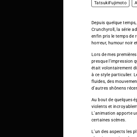
TatsukiFujimoto
Depuis quelque temps,
Crunchyroll, la série 
enfin pris le temps de
horreur, humour noir e
Lors de mes premières 
presque l’impression q
était volontairement di
à ce style particulier
fluides, des mouvemen
d’autres shōnens réce
Au bout de quelques ép
violents et incroyable
L’animation apporte un
certaines scènes.
L’un des aspects les p