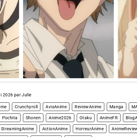
i 2026 par Julie
ime
Crunchyroll
AvisAnime
ReviewAnime
Manga
M
Pochita
Shonen
Anime2026
Otaku
AnimeFR
Blog
StreamingAnime
ActionAnime
HorreurAnime
AnimeRevie