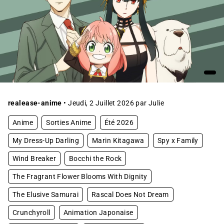
realease-anime
• Jeudi, 2 Juillet 2026 par Julie
Anime
Sorties Anime
Été 2026
My Dress-Up Darling
Marin Kitagawa
Spy x Family
Wind Breaker
Bocchi the Rock
The Fragrant Flower Blooms With Dignity
The Elusive Samurai
Rascal Does Not Dream
Crunchyroll
Animation Japonaise