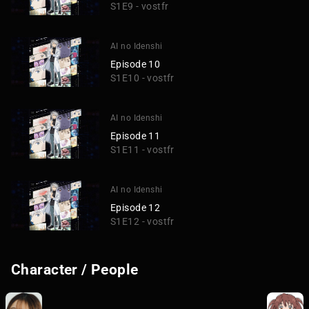
S1E9 - vostfr
AI no Idenshi
Episode 10
S1E10 - vostfr
AI no Idenshi
Episode 11
S1E11 - vostfr
AI no Idenshi
Episode 12
S1E12 - vostfr
Character / People