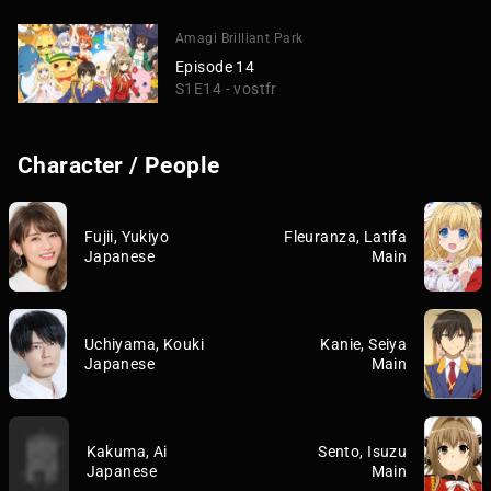
Amagi Brilliant Park
Episode 14
S1E14 - vostfr
Character / People
Fujii, Yukiyo
Fleuranza, Latifa
Japanese
Main
Uchiyama, Kouki
Kanie, Seiya
Japanese
Main
Kakuma, Ai
Sento, Isuzu
Japanese
Main