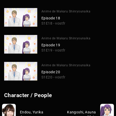
Anime de Wakaru Shinryounaika
Episode 18
S1E18 - vostfr
Anime de Wakaru Shinryounaika
Episode 19
S1E19 - vostfr
Anime de Wakaru Shinryounaika
Episode 20
S1E20 - vostfr
Character / People
Endou, Yurika
Kangoshi, Asuna