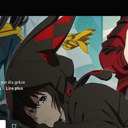
 est élu grâce
g...
Lire plus