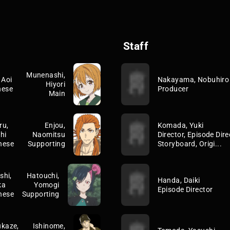
Staff
Munenashi,
 Aoi
Nakayama, Nobuhiro
Hiyori
nese
Producer
Main
ru,
Enjou,
Komada, Yuki
hi
Naomitsu
Director, Episode Dire
nese
Supporting
Storyboard, Origi...
shi,
Hatouchi,
Handa, Daiki
ka
Yomogi
Episode Director
nese
Supporting
kaze,
Ishinome,