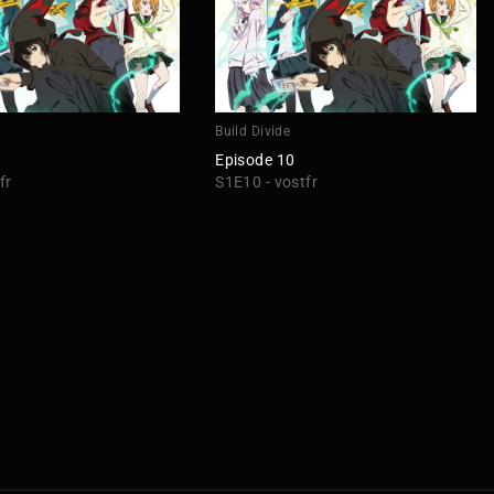
Build Divide
Episode 10
fr
S1E10 - vostfr