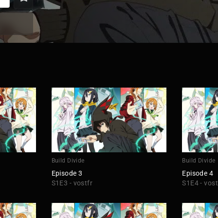
Build Divide
Build Divide
Episode 3
Episode 4
S1E3 - vostfr
S1E4 - vost