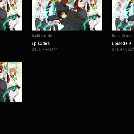
Build Divide
Build Divide
Episode 8
Episode 9
S1E8 - vostfr
S1E9 - vost