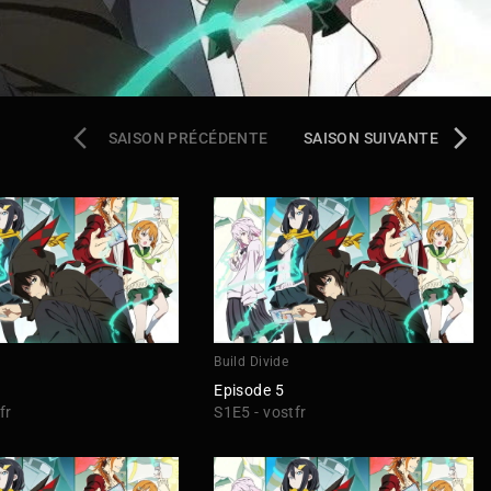
SAISON PRÉCÉDENTE
SAISON SUIVANTE
Build Divide
Episode 5
fr
S1E5 - vostfr