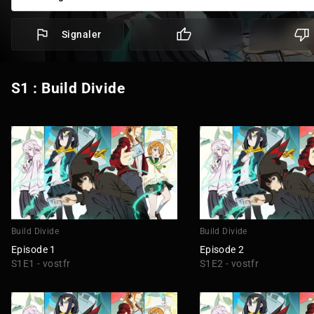
Signaler
S1 : Build Divide
Build Divide
Build Divide
Episode 1
Episode 2
S1E1 - vostfr
S1E2 - vostfr