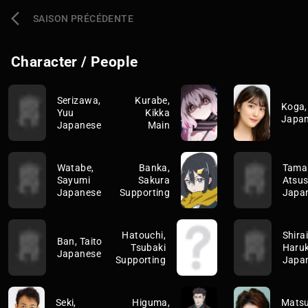
SAISON PRÉCÉDENTE
Character / People
Serizawa,
Kurabe,
Koga,
Yuu
Kikka
Japa
Japanese
Main
Watabe,
Banka,
Tama
Sayumi
Sakura
Atsus
Japanese
Supporting
Japa
Hatouchi,
Shirai
Ban, Taito
Tsubaki
Haru
Japanese
Supporting
Japa
Seki,
Higuma,
Matsu