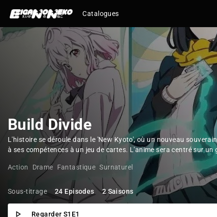
Catalogues
Build Divide
L'histoire se déroule dans le 'New Kyoto', où un nouveau souverain
à ses compétences à un jeu de cartes. L'anime sera centré sur un 
Action
Drame
Fantastique
Surnaturel
Sous-titrage
24 Episodes
2 Saisons
Regarder S1E1