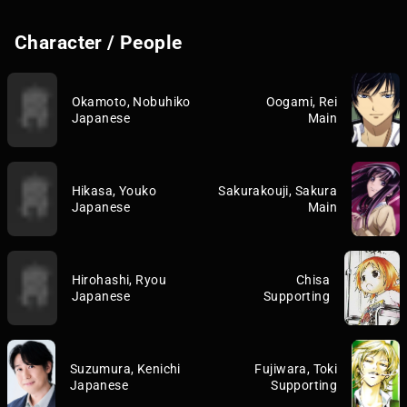
Character / People
Okamoto, Nobuhiko
Oogami, Rei
Japanese
Main
Hikasa, Youko
Sakurakouji, Sakura
Japanese
Main
Hirohashi, Ryou
Chisa
Japanese
Supporting
Suzumura, Kenichi
Fujiwara, Toki
Japanese
Supporting