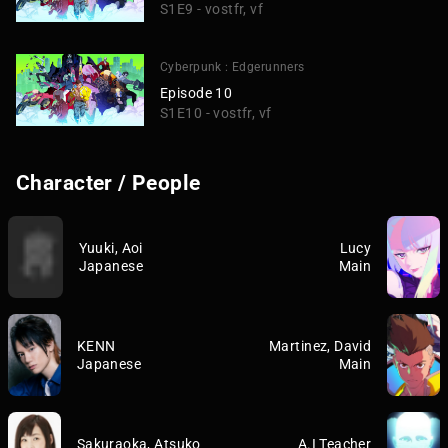
S1E9 - vostfr, vf
Cyberpunk : Edgerunners
Episode 10
S1E10 - vostfr, vf
Character / People
Yuuki, Aoi
Lucy
Japanese
Main
KENN
Martinez, David
Japanese
Main
Sakuraoka, Atsuko
A.I Teacher