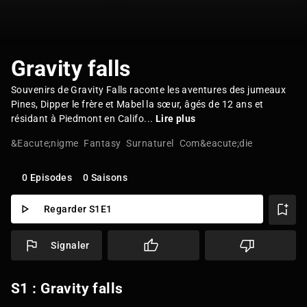
Gravity falls
Souvenirs de Gravity Falls raconte les aventures des jumeaux
Pines, Dipper le frère et Mabel la sœur, âgés de 12 ans et
résidant à Piedmont en Califo...
Lire plus
&Eacute;nigme
Fantasy
Surnaturel
Com&eacute;die
0 Episodes
0 Saisons
Regarder S1E1
Signaler
S1 : Gravity falls