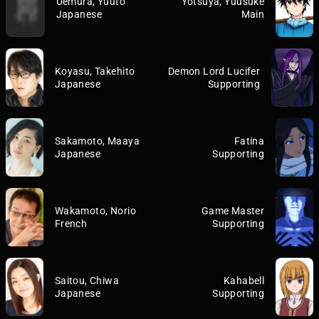
Uemura, Yuuto
Yotsuya, Yuusuke
Japanese
Main
Koyasu, Takehito
Demon Lord Lucifer
Japanese
Supporting
Sakamoto, Maaya
Fatina
Japanese
Supporting
Wakamoto, Norio
Game Master
French
Supporting
Saitou, Chiwa
Kahabell
Japanese
Supporting