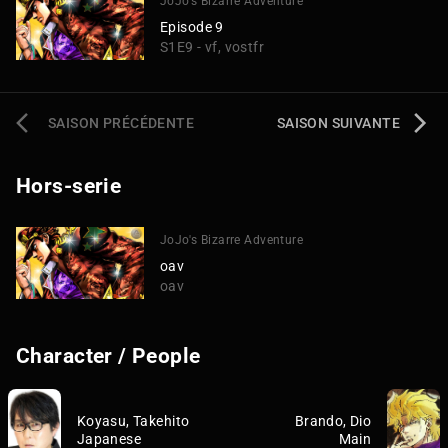
JoJo's Bizarre Adventure
Episode 9
S1E9 - vf, vostfr
SAISON PRÉCÉDENTE
SAISON SUIVANTE
Hors-serie
JoJo's Bizarre Adventure
oav
oav
Character / People
Koyasu, Takehito
Brando, Dio
Japanese
Main