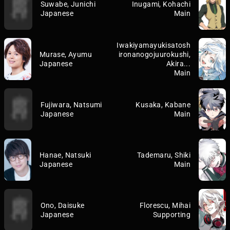
Suwabe, Junichi
Inugami, Kohachi
Japanese
Main
Iwakiyamayukisatosh
Murase, Ayumu
ironanogojuurokushi,
Japanese
Akira...
Main
Fujiwara, Natsumi
Kusaka, Kabane
Japanese
Main
Hanae, Natsuki
Tademaru, Shiki
Japanese
Main
Ono, Daisuke
Florescu, Mihai
Japanese
Supporting