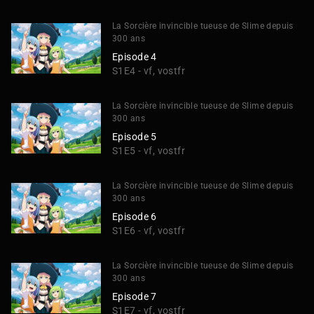
La Sorcière invincible tueuse de Slime depuis
300 ans
Episode 4
S1E4 - vf, vostfr
La Sorcière invincible tueuse de Slime depuis
300 ans
Episode 5
S1E5 - vf, vostfr
La Sorcière invincible tueuse de Slime depuis
300 ans
Episode 6
S1E6 - vf, vostfr
La Sorcière invincible tueuse de Slime depuis
300 ans
Episode 7
S1E7 - vf, vostfr