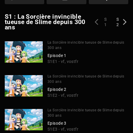
S1 : La Sorcière invincible
S
S
tueuse de Slime depuis 300
1
2
ans
La Sorcière invincible tueuse de Slime depuis
300 ans
Episode 1
S1E1 - vf, vostfr
La Sorcière invincible tueuse de Slime depuis
300 ans
Episode 2
S1E2 - vf, vostfr
La Sorcière invincible tueuse de Slime depuis
300 ans
Episode 3
S1E3 - vf, vostfr