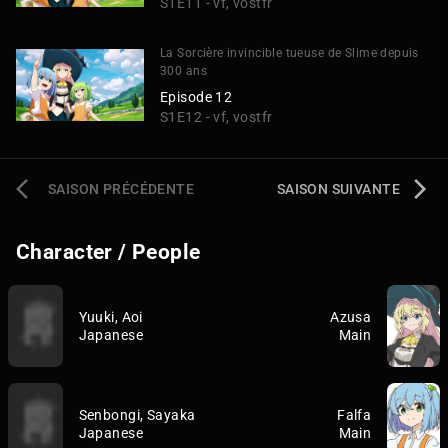
S1E11 - vf, vostfr
La Sorcière invincible tueuse de Slime depuis
300 ans
Episode 12
S1E12 - vf, vostfr
SAISON PRÉCÉDENTE
SAISON SUIVANTE
Character / People
Yuuki, Aoi
Azusa
Japanese
Main
Senbongi, Sayaka
Falfa
Japanese
Main