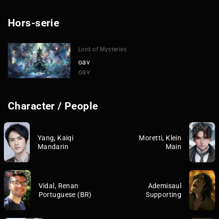
Hors-serie
Lord of Mysteries
oav
oav
Character / People
Yang, Kaiqi
Moretti, Klein
Mandarin
Main
Vidal, Renan
Ademisaul
Portuguese (BR)
Supporting