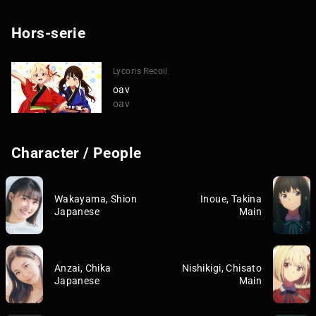
Hors-serie
Lycoris Recoil
oav
oav
Character / People
Wakayama, Shion
Inoue, Takina
Japanese
Main
Anzai, Chika
Nishikigi, Chisato
Japanese
Main