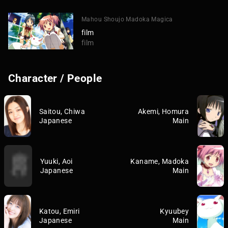
Mahou Shoujo Madoka Magica
film
film
Character / People
Saitou, Chiwa
Akemi, Homura
Japanese
Main
Yuuki, Aoi
Kaname, Madoka
Japanese
Main
Katou, Emiri
Kyuubey
Japanese
Main