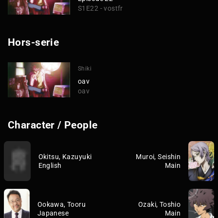
S1E22 - vostfr
Hors-serie
Shiki
oav
oav
Character / People
Okitsu, Kazuyuki
Muroi, Seishin
English
Main
Ookawa, Tooru
Ozaki, Toshio
Japanese
Main