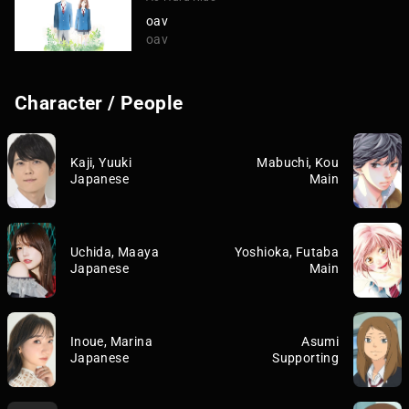
oav
oav
Character / People
Kaji, Yuuki
Mabuchi, Kou
Japanese
Main
Uchida, Maaya
Yoshioka, Futaba
Japanese
Main
Inoue, Marina
Asumi
Japanese
Supporting