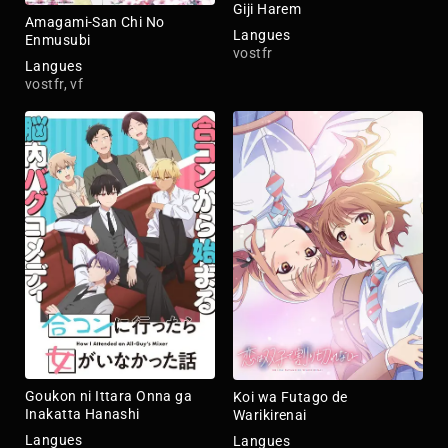
Giji Harem
Amagami-San Chi No
Langues
Enmusubi
vostfr
Langues
vostfr, vf
Goukon ni Ittara Onna ga
Koi wa Futago de
Inakatta Hanashi
Warikirenai
Langues
Langues