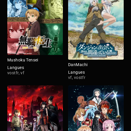
Mushoku Tensei
DanMachi
Langues
Langues
vostfr, vf
vf, vostfr