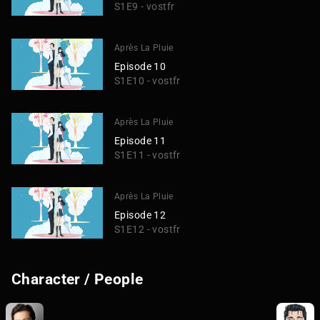
S1E9 - vostfr
Après La Pluie
Episode 10
S1E10 - vostfr
Après La Pluie
Episode 11
S1E11 - vostfr
Après La Pluie
Episode 12
S1E12 - vostfr
Character / People