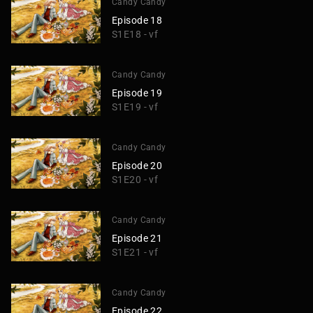
Candy Candy
Episode 18
S1E18 - vf
Candy Candy
Episode 19
S1E19 - vf
Candy Candy
Episode 20
S1E20 - vf
Candy Candy
Episode 21
S1E21 - vf
Candy Candy
Episode 22