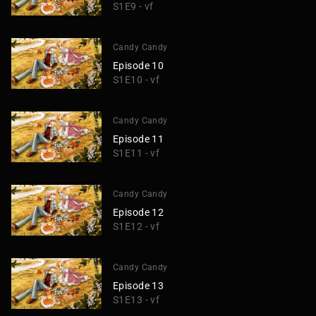
S1E9 - vf
Candy Candy
Episode 10
S1E10 - vf
Candy Candy
Episode 11
S1E11 - vf
Candy Candy
Episode 12
S1E12 - vf
Candy Candy
Episode 13
S1E13 - vf