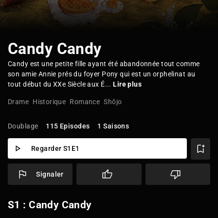
Candy Candy
Candy est une petite fille ayant été abandonnée tout comme
son amie Annie prés du foyer Pony qui est un orphelinat au
tout début du XXe Siècle aux É...
Lire plus
Drame
Historique
Romance
Shôjo
Doublage
115 Episodes
1 Saisons
Regarder S1E1
Signaler
S1 : Candy Candy