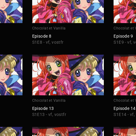
Chocolat et Vanilla
Chocolat et 
Episode 8
Episode 9
S1E8 - vf, vostfr
S1E9 - vf, v
Chocolat et Vanilla
Chocolat et 
Episode 13
Episode 14
S1E13 - vf, vostfr
S1E14 - vf,