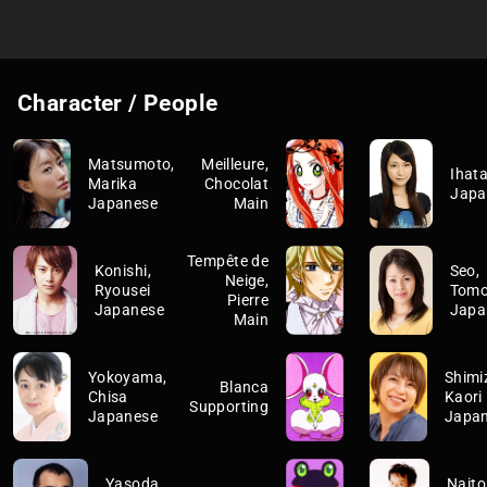
Character / People
Matsumoto,
Meilleure,
Ihata
Marika
Chocolat
Japa
Japanese
Main
Tempête de
Konishi,
Seo,
Neige,
Ryousei
Tom
Pierre
Japanese
Japa
Main
Yokoyama,
Shimi
Blanca
Chisa
Kaori
Supporting
Japanese
Japa
Yasoda,
Naito