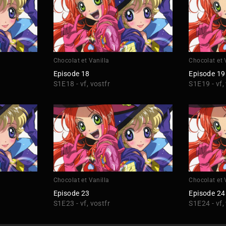
Chocolat et Vanilla
Chocolat et 
Episode 18
Episode 19
S1E18 - vf, vostfr
S1E19 - vf,
Chocolat et Vanilla
Chocolat et 
Episode 23
Episode 24
S1E23 - vf, vostfr
S1E24 - vf,