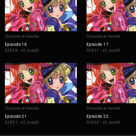
Chocolat et Vanilla
Chocolat et Vanilla
Episode 16
Episode 17
S1E16 - vf, vostfr
S1E17 - vf, vostfr
Chocolat et Vanilla
Chocolat et Vanilla
Episode 21
Episode 22
S1E21 - vf, vostfr
S1E22 - vf, vostfr