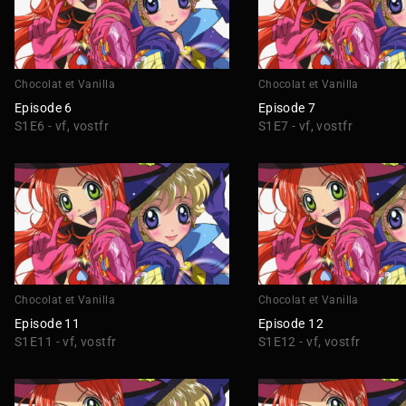
Chocolat et Vanilla
Chocolat et Vanilla
Episode 6
Episode 7
S1E6 - vf, vostfr
S1E7 - vf, vostfr
Chocolat et Vanilla
Chocolat et Vanilla
Episode 11
Episode 12
S1E11 - vf, vostfr
S1E12 - vf, vostfr