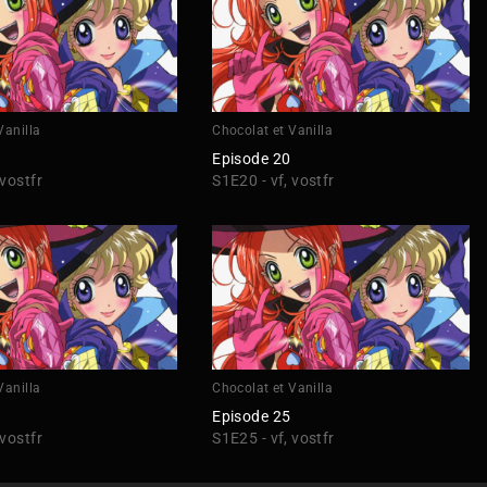
Vanilla
Chocolat et Vanilla
Episode 20
 vostfr
S1E20 - vf, vostfr
Vanilla
Chocolat et Vanilla
Episode 25
 vostfr
S1E25 - vf, vostfr