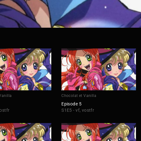
Vanilla
Chocolat et Vanilla
Episode 5
ostfr
S1E5 - vf, vostfr