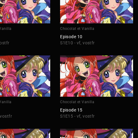
Vanilla
Chocolat et Vanilla
Episode 10
ostfr
S1E10 - vf, vostfr
Vanilla
Chocolat et Vanilla
Episode 15
 vostfr
S1E15 - vf, vostfr