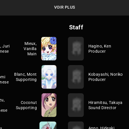
VOIR PLUS
Staff
Mieux,
, Juri
Hagino, Ken
Vanilla
nese
Producer
Main
Blanc, Mont
Kobayashi, Noriko
omi
Supporting
Producer
nese
zu,
Coconut
Hiramitsu, Takuya
Supporting
Sound Director
nese
u,
Anno, Hideaki