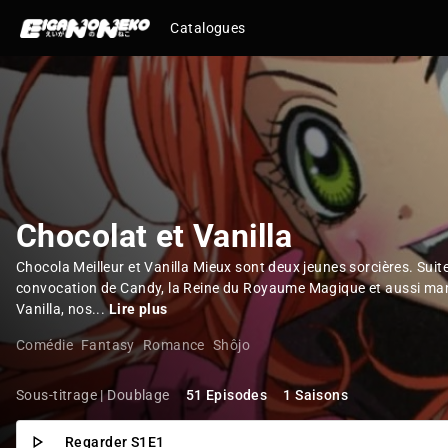
Catalogues
Chocolat et Vanilla
Chocola Meilleur et Vanilla Mieux sont deux jeunes sorcières. Suite
convocation de Candy, la Reine du Royaume Magique et aussi m
Vanilla, nos...
Lire plus
Comédie
Fantasy
Romance
Shôjo
Sous-titrage | Doublage
51 Episodes
1 Saisons
Regarder S1E1