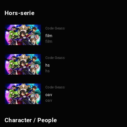
Hors-serie
Code Geass
film
film
Code Geass
hs
hs
Code Geass
oav
oav
Character / People