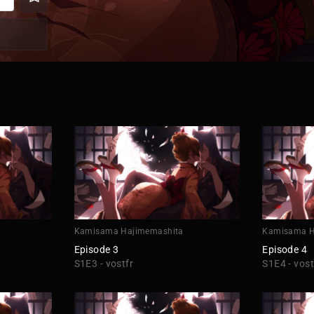
Kamisama Hajimemashita
Kamisama H
Episode 3
Episode 4
S1E3 - vostfr
S1E4 - vost