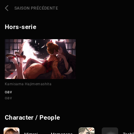
SAISON PRÉCÉDENTE
Hors-serie
Kamisama Hajimemashita
oav
oav
Character / People