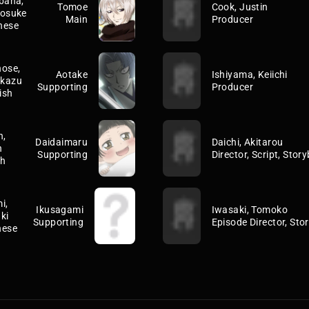
bana,
Tomoe
Cook, Justin
nosuke
Main
Producer
nese
nose,
Aotake
Ishiyama, Keiichi
ekazu
Supporting
Producer
ish
n,
Daidaimaru
Daichi, Akitarou
n
Supporting
Director, Script, Stor
sh
i,
Ikusagami
Iwasaki, Tomoko
ki
Supporting
Episode Director, Sto
nese