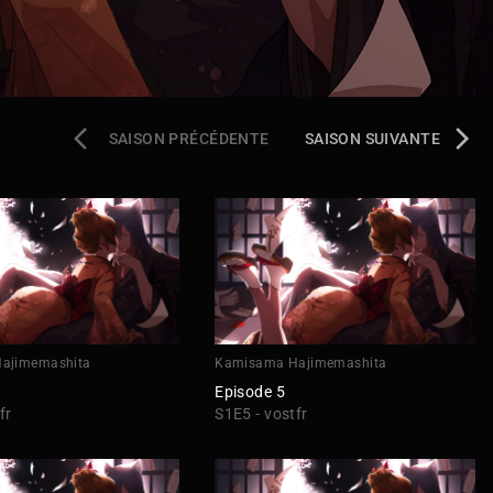
SAISON PRÉCÉDENTE
SAISON SUIVANTE
ajimemashita
Kamisama Hajimemashita
Episode 5
fr
S1E5 - vostfr