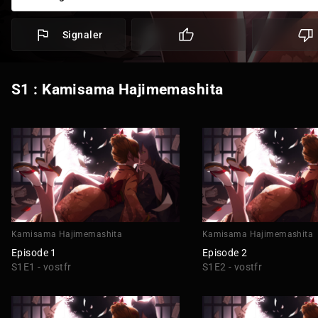
Signaler
S1 : Kamisama Hajimemashita
Kamisama Hajimemashita
Kamisama Hajimemashita
Episode 1
Episode 2
S1E1 - vostfr
S1E2 - vostfr