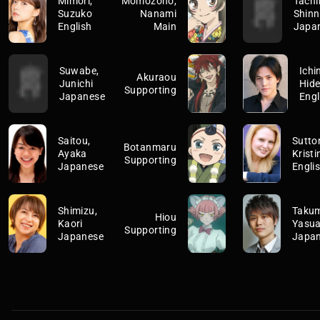
Mimori,
Momozono,
Tachi
Suzuko
Nanami
Shin
English
Main
Japa
Suwabe,
Ichi
Akuraou
Junichi
Hid
Supporting
Japanese
Engl
Saitou,
Sutto
Botanmaru
Ayaka
Kristi
Supporting
Japanese
Engli
Shimizu,
Takum
Hiou
Kaori
Yasua
Supporting
Japanese
Japa