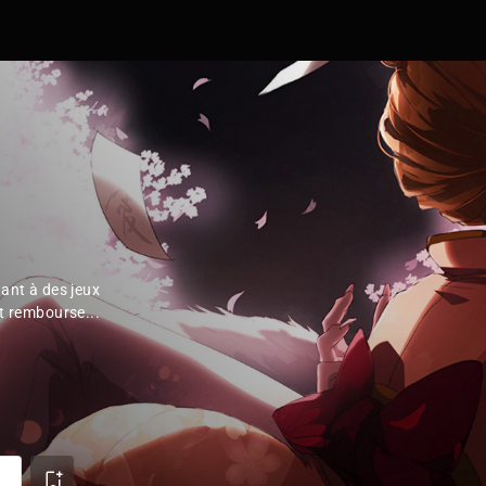
ant à des jeux
it rembourse...