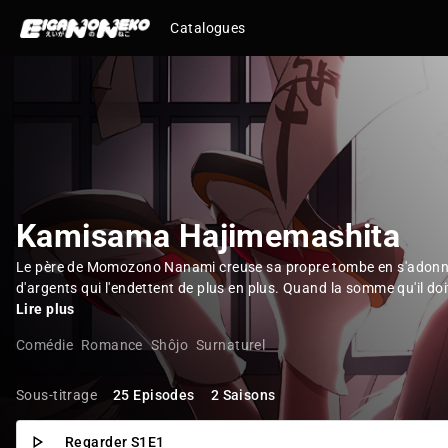
Catalogues
Kamisama Hajimemashita
Le père de Momozono Nanami creuse sa propre tombe en s'adonn
d'argents qui l'endettent de plus en plus. Quand la somme qu'il do
Lire plus
Comédie
Romance
Shôjo
Surnaturel
Sous-titrage
25 Episodes
2 Saisons
Regarder S1E1