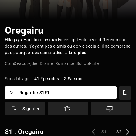
Oregairu
Hikigaya Hachiman est un lycéen qui voit la vie différemment
des autres. N'ayant pas d'amis ou de vie sociale, il ne comprend
pas pourquoi ses camarades ...
Lire plus
Com&eacute;die
Drame
Romance
School-Life
Sous-titrage
41 Episodes
3 Saisons
Regarder S1E1
Signaler
S1 : Oregairu
S1
S2