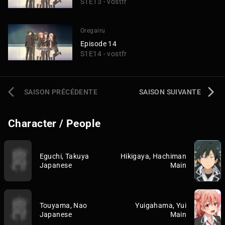
S1E13 - vostfr
Oregairu
Episode 14
S1E14 - vostfr
SAISON PRÉCÉDENTE
SAISON SUIVANTE
Character / People
Eguchi, Takuya
Hikigaya, Hachiman
Japanese
Main
Touyama, Nao
Yuigahama, Yui
Japanese
Main