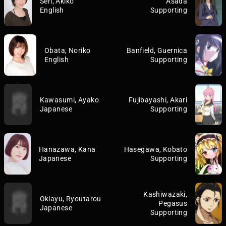
Seri, Akiko
Asada
English
Supporting
Obata, Noriko
Banfield, Guernica
English
Supporting
Kawasumi, Ayako
Fujibayashi, Akari
Japanese
Supporting
Hanazawa, Kana
Hasegawa, Kobato
Japanese
Supporting
Kashiwazaki,
Okiayu, Ryoutarou
Pegasus
Japanese
Supporting